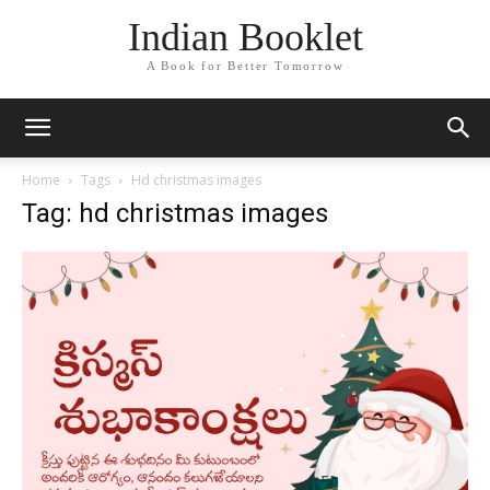
Indian Booklet
A Book for Better Tomorrow
Home
Tags
Hd christmas images
Tag: hd christmas images