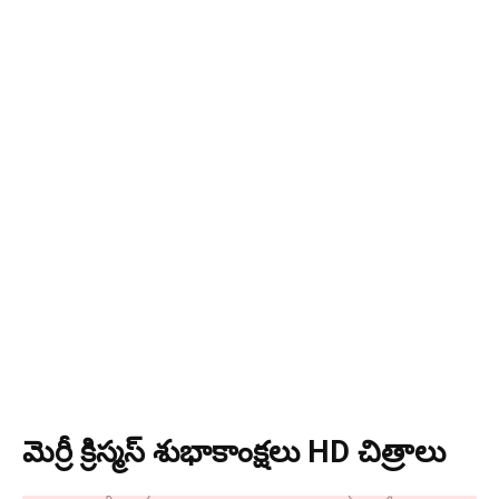
మెర్రీ క్రిస్మస్ శుభాకాంక్షలు HD చిత్రాలు