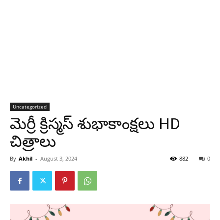
Uncategorized
మెర్రీ క్రిస్మస్ శుభాకాంక్షలు HD
చిత్రాలు
By
Akhil
-
August 3, 2024
882
0