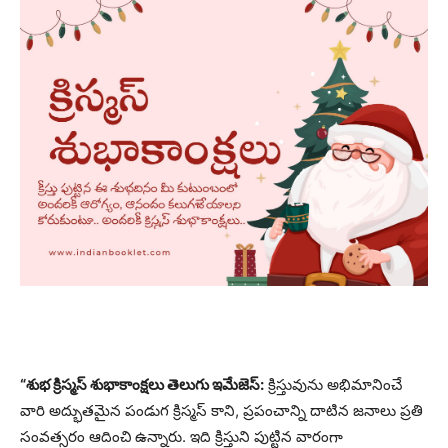
“శుభ క్రిస్మస్ శుభాకాంక్షలు తెలుగు ఇమేజెస్:
క్రిస్తువును అభిమానించే
వారి అద్భుతమైన పండుగ క్రిస్మస్ కాని, ప్రపంచాన్ని దాటిన జనాలు ప్రతి
సంవత్సరం ఆదించి ఉన్నారు. ఇది క్రిస్తుని పుట్టిన వారంగా