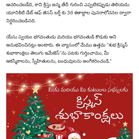
ఆచరించబడేది, కాని క్రిస్తు జన్మ తేదీ గురించి ఎప్పటికప్పుడు తెలియదు.
యూనికిటి డేట్ ఆఫ్ జీసస్ బర్త్ కు 3ర శతాబ్దాల పునరాలోచనల ద్వారా
నిర్ధరించబడినది.
యేసు స్వయం భగవంతుడు మరియు భగవంతుడి కొడుకు అని
అనుభవించినట్లు అంటారు. ఈ వ్యాసంలో మేము ఉత్తమ “శుభ క్రిస్మస్
శుభాకాంక్షలు తెలుగు ఇమేజెస్”ను పటకు గుర్తించాము, మీ
ఆకస్మికాలను, స్నేహితులను, బంధువులను అంగీకరించండి.”