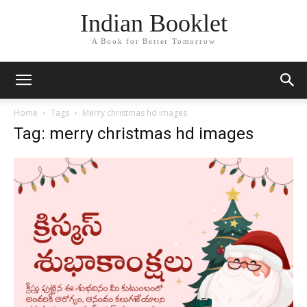
Indian Booklet
A Book for Better Tomorrow
Home
Tags
Merry christmas hd images
Tag: merry christmas hd images